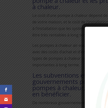
pompe à chaleur et les p
à chaleur.
Le coût d’une pompe à chaleur dépend de pl
de votre maison, et le coût de l’installati
à l’installation que les systèmes de chauff
être très rentables à long terme, car elle
Les pompes à chaleur air-eau et les pom
avec des coûts d’achat et d’installation p
types de pompes à chaleur sont également 
importantes à long terme.
Les subventions et crédits
gouvernements pour encoura
pompes à chaleur, ainsi qu
en bénéficier.
De nombreux gouvernements proposent de