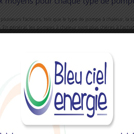
rix moyens pour chaque type de pomp
usieurs facteurs, tels que le type de pompe à chaleur, la ta
on. En général, les pompes à chaleur sont plus chères à l’achat
age et de climatisation traditionnels. Cependant, elles peuve
s permettent de réduire considérablement les factures d’éner
pes à chaleur géothermiques sont généralement plus chères
ouvant aller de 15 000 à 23 000 euros ou plus. Cependant, ces
plus efficaces et peuvent offrir des économies d’énergie p
 d’impôt proposés par les
ger l’achat et l’installation de
e les conditions et les exigences pour
s subventions ou des crédits d’impôt pour encourager le