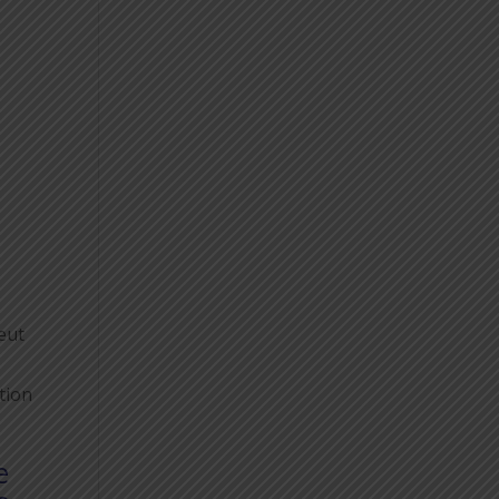
eut
tion
e