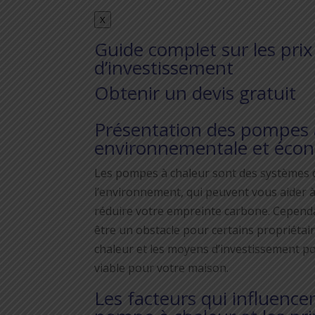
X
Guide complet sur les pri
d’investissement
Obtenir un devis gratuit
Présentation des pompes à
environnementale et éco
Les pompes à chaleur sont des systèmes de
l’environnement, qui peuvent vous aider à
réduire votre empreinte carbone. Cependan
être un obstacle pour certains propriétai
chaleur et les moyens d’investissement po
viable pour votre maison.
Les facteurs qui influencen