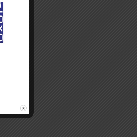
es
ires
 sur