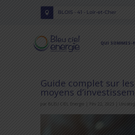
BLOIS - 41 - Loir-et-Cher

QUI SOMMES-
Guide complet sur les
moyens d’investisse
par
BLEU CIEL Energie
|
Fév 22, 2023
|
Uncateg