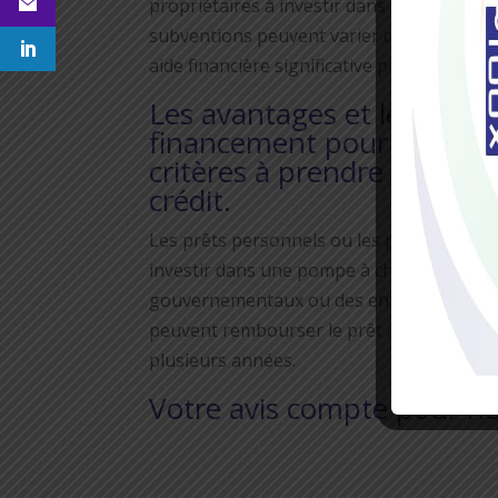
propriétaires à investir dans des équipe
subventions peuvent varier considérableme
aide financière significative pour l’achat e
Les avantages et les incon
financement pour investir
critères à prendre en com
crédit.
Les prêts personnels ou les prêts à taux 
investir dans une pompe à chaleur. Ces p
gouvernementaux ou des entreprises spéci
peuvent rembourser le prêt au fil du temps
plusieurs années.
Votre avis compte pour n