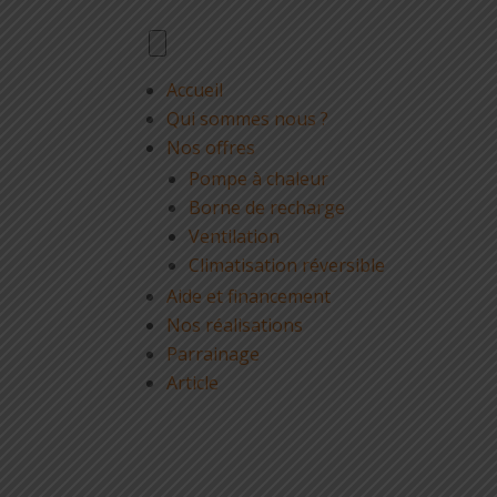
Accueil
Qui sommes nous ?
Nos offres
Pompe à chaleur
Borne de recharge
Ventilation
Climatisation réversible
Aide et financement
Nos réalisations
Parrainage
Article