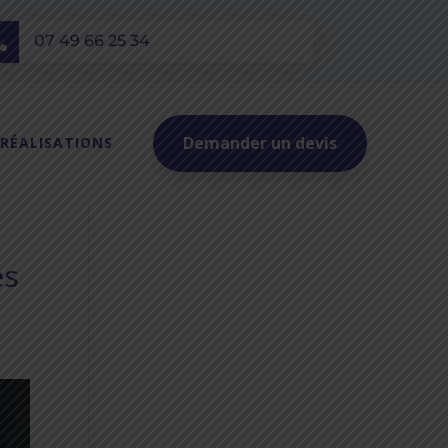
07 49 66 25 34

Demander un devis
 RÉALISATIONS
es