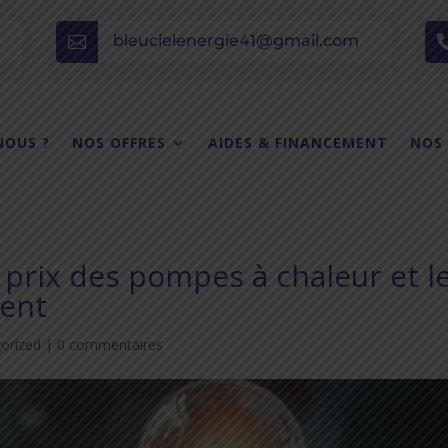
bleucielenergie41@gmail.com

NOUS ?
NOS OFFRES
AIDES & FINANCEMENT
NOS
 prix des pompes à chaleur et l
ment
orized
|
0 commentaires