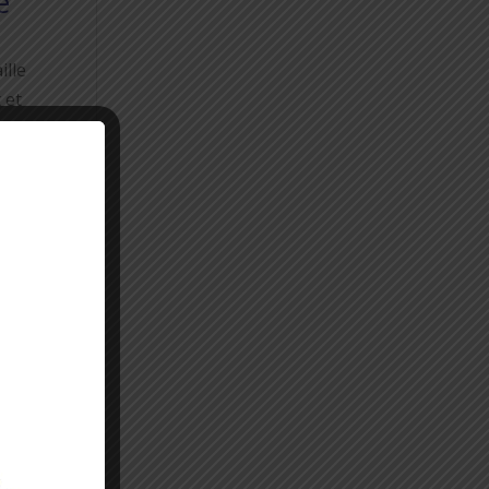
e
ille
 et
nt
gie.
,
lus
s