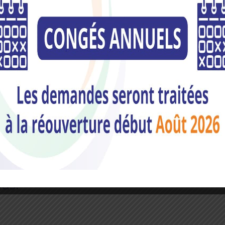
ments économes en énergie tels que les pompes à chaleur. C
nt selon le pays et la région, mais elles peuvent offrir une
t l’installation d’une pompe à chaleur.
vénients des différentes options de
 dans une pompe à chaleur, et les
pte avant de choisir un prêt ou un
zéro sont une option pour les propriétaires qui souhaitent
rêts peuvent être offerts par des banques, des organismes
alisées dans les prêts économes en énergie. Les propriéta
, ce qui peut aider à répartir le coût de la pompe à chaleur
ous!