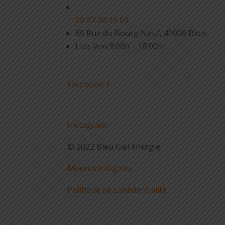
09 87 36 15 04
65 Rue du Bourg Neuf, 41000 Blois
Lun-Ven 9:00h – 18:00h
Facebook-f
Instagram
© 2022 Bleu Ciel énergie.
Mentions légales
Politique de confidentialité